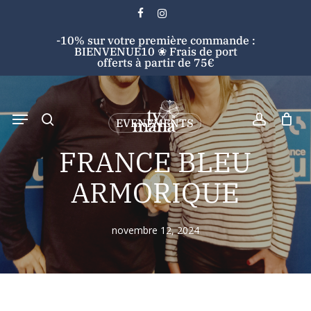
Skip
facebook
instagram
to
Cart
Close
-10% sur votre première commande :
main
Cart
BIENVENUE10 ❀ Frais de port
content
offerts à partir de 75€
search
account
Menu
EVENEMENTS
Search
FRANCE BLEU
ARMORIQUE
novembre 12, 2024