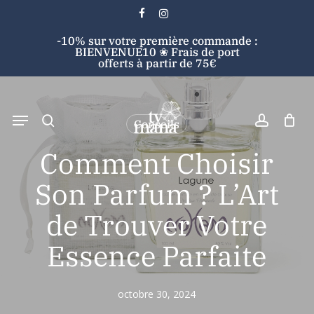
Skip
facebook
instagram
to
Cart
Close
-10% sur votre première commande :
main
Cart
BIENVENUE10 ❀ Frais de port
content
offerts à partir de 75€
search
account
Menu
Conseils
Search
Comment Choisir
Son Parfum ? L’Art
de Trouver Votre
Essence Parfaite
octobre 30, 2024