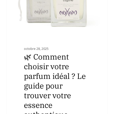
?
Le
guide
pour
trouver
votre
essence
authentique
octobre 28, 2025
🌿 Comment
choisir votre
parfum idéal ? Le
guide pour
trouver votre
essence