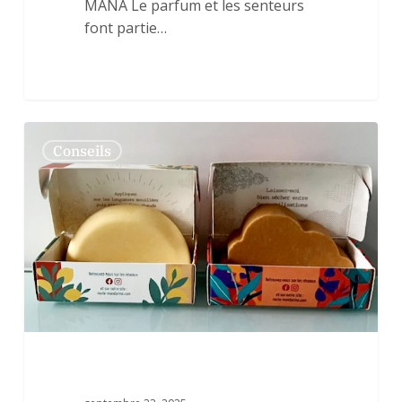
MANA Le parfum et les senteurs
font partie…
🌿
0
Conseils
Soins
cheveux
naturels
:
entre
shampoing
solide,
après-
shampoing
et
huiles
d’éclat