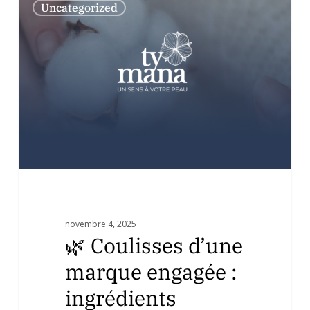
Uncategorized
Coulisses
d’une
marque
engagée
:
ingrédients
naturels
et
savoir-
faire
breton
artisanal
novembre 4, 2025
🌿 Coulisses d’une
marque engagée :
ingrédients