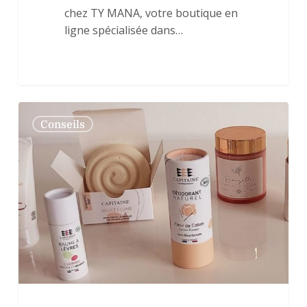
chez TY MANA, votre boutique en
ligne spécialisée dans…
Comment
0
Conseils
adopter
une
routine
beauté
éco-
responsable
au
quotidien