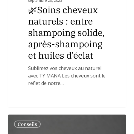
septembre 23, 2025
🌿Soins cheveux
naturels : entre
shampoing solide,
après-shampoing
et huiles d’éclat
Sublimez vos cheveux au naturel
avec TY MANA Les cheveux sont le
reflet de notre…
🌿
0
Conseils
Routine
corps