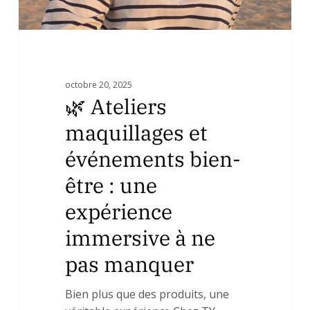
expérience
immersive
à
ne
pas
octobre 20, 2025
manquer
🌿 Ateliers
maquillages et
événements bien-
être : une
expérience
immersive à ne
pas manquer
Bien plus que des produits, une