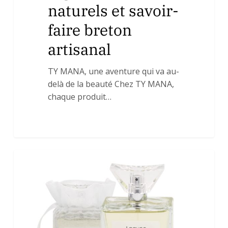
naturels et savoir-
faire breton
artisanal
TY MANA, une aventure qui va au-
delà de la beauté Chez TY MANA,
chaque produit…
🌿
0
Uncategorized
Comment
choisir
votre
parfum
idéal