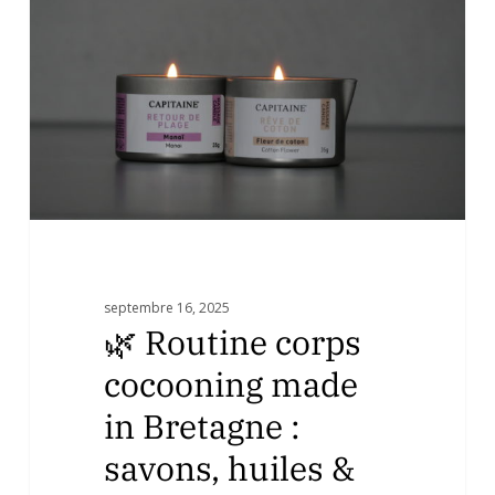
cocooning
made
in
Bretagne
:
savons,
huiles
&
bougies
de
massage
septembre 16, 2025
🌿 Routine corps
cocooning made
in Bretagne :
savons, huiles &