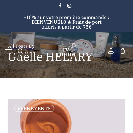
Skip
facebook
instagram
to
Cart
Close
-10% sur votre première commande :
main
Cart
BIENVENUE10 ❀ Frais de port
content
offerts à partir de 75€
search
account
All Posts By
Menu
Gaëlle HELARY
Search
TY
0
EVENEMENTS
MANA
:
Maquillage
naturel