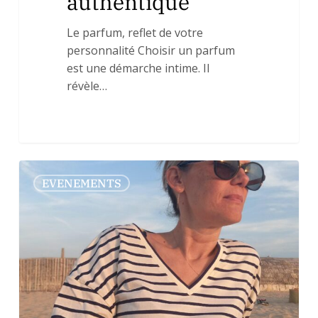
authentique
Le parfum, reflet de votre
personnalité Choisir un parfum
est une démarche intime. Il
révèle…
🌿
0
EVENEMENTS
Ateliers
maquillages
et
événements
bien-
être
:
une