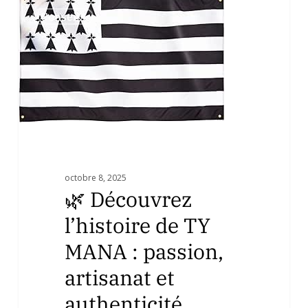
🌿
0
Conseils
Découvrez
l’histoire
de
TY
MANA
:
passion,
artisanat
et
authenticité
octobre 8, 2025
bretonne
🌿 Découvrez
l’histoire de TY
MANA : passion,
artisanat et
authenticité