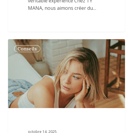
véritable expérience Chez TY
MANA, nous aimons créer du…
Transition
0
Conseils
vers
une
beauté
naturelle
:
4
conseils
pour
commencer
votre
nouvelle
routine
octobre 14, 2025