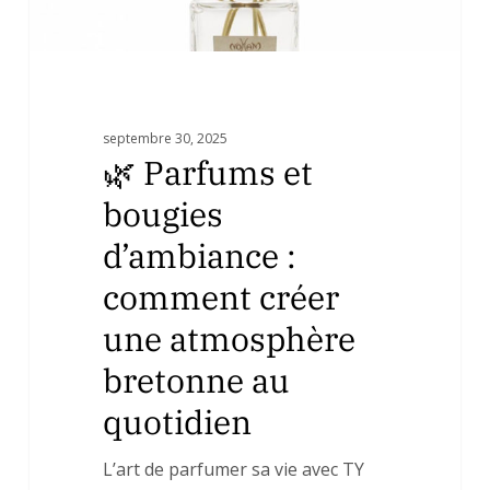
atmosphère
bretonne
au
quotidien
septembre 30, 2025
🌿 Parfums et
bougies
d’ambiance :
comment créer
une atmosphère
bretonne au
quotidien
L’art de parfumer sa vie avec TY