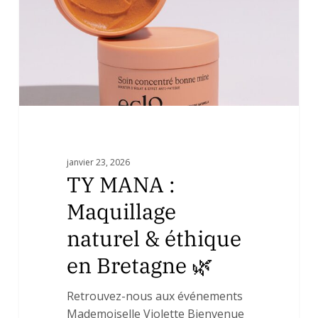
&
éthique
en
Bretagne
🌿
janvier 23, 2026
TY MANA :
Maquillage
naturel & éthique
en Bretagne 🌿
Retrouvez-nous aux événements
Mademoiselle Violette Bienvenue