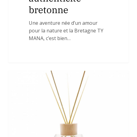
bretonne
Une aventure née d’un amour
pour la nature et la Bretagne TY
MANA, c’est bien…
🌿
0
Conseils
Parfums
et
bougies
d’ambiance
:
comment
créer
une