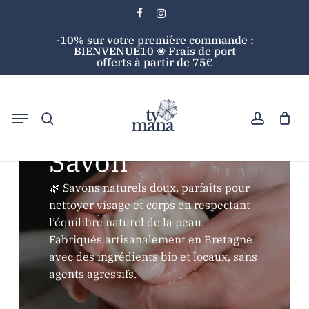
Skip
facebook
instagram
to
Close
Cart
Close
-10% sur votre première commande :
main
Cart
Filters
BIENVENUE10 ❀ Frais de port
content
offerts à partir de 75€
search
account
Menu
Search
Savon
🌿 Savons naturels doux, parfaits pour
nettoyer visage et corps en respectant
l’équilibre naturel de la peau.
Fabriqués artisanalement en Bretagne
avec des ingrédients bio et locaux, sans
agents agressifs.