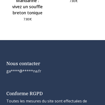
Mandarine :
7.80
€
vivez un souffle
breton tonique
7.80
€
Nous contacter
ga
****
@
*****
na.fr
Conforme RGPD
Toutes les mesures du site sont effectuées de