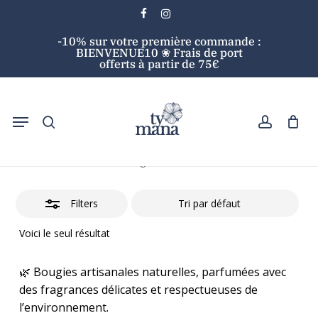
Skip
facebook
instagram
to
Close
Cart
Close
-10% sur votre première commande :
main
Cart
Filters
BIENVENUE10 ❀ Frais de port
content
offerts à partir de 75€
search
account
Menu
Search
Bougies
Accueil
Autres
Bougies
Filters
Voici le seul résultat
🌿 Bougies artisanales naturelles, parfumées avec
des fragrances délicates et respectueuses de
l’environnement.