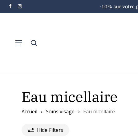
Skip
-10% sur votre 
facebook
instagram
to
main
content
Menu
search
Search
Eau micellaire
Accueil
Soins visage
Eau micellaire
Hide
Filters