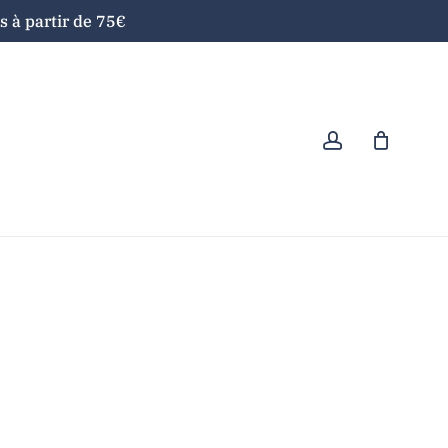
 à partir de 75€
Close
Cart
account