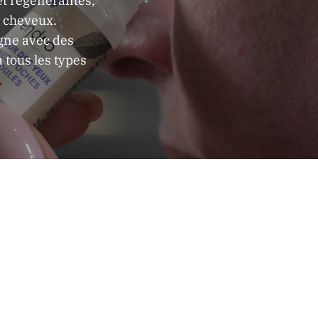
et régénérantes,
s cheveux.
gne avec des
 tous les types