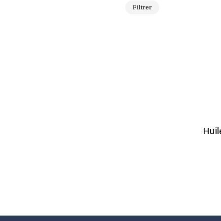
Prix
Prix
Filtrer
min
max
Huil