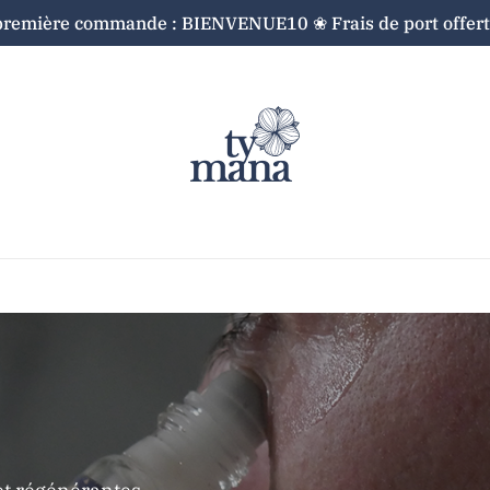
première commande : BIENVENUE10 ❀ Frais de port offerts
Cart