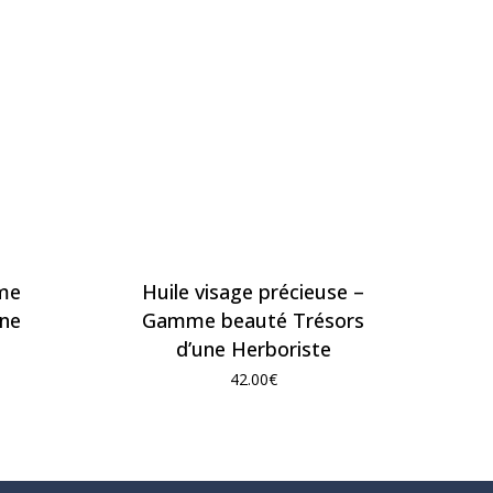
mme
Huile visage précieuse –
une
Gamme beauté Trésors
d’une Herboriste
42.00
€