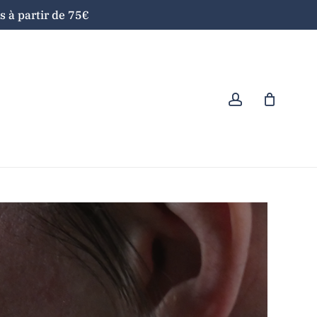
 à partir de 75€
Close
Cart
account