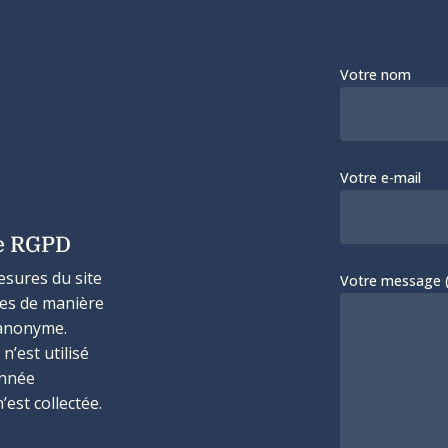
Votre nom
Votre e-mail
e RGPD
esures du site
Votre message (f
ées de manière
anonyme.
n’est utilisé
onnée
’est collectée.