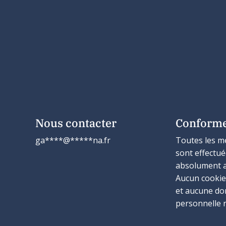
Nous contacter
Conform
ga
****
@
*****
na.fr
Toutes les m
sont effectu
absolument 
Aucun cookie 
et aucune d
personnelle n