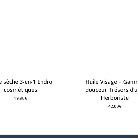
e sèche 3-en-1 Endro
Huile Visage – Ga
cosmétiques
douceur Trésors d’
Herboriste
19.90
€
42.00
€