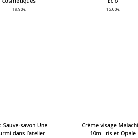
cosmétiques
Eclo
19.90
€
15.00
€
et Sauve-savon Une
Crème visage Malach
urmi dans l’atelier
10ml Iris et Opale