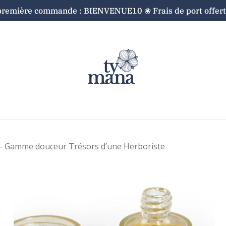
première commande : BIENVENUE10 ❀ Frais de port offerts
Cart
 – Gamme douceur Trésors d’une Herboriste