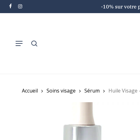
Skip
-10% sur votre 
facebook
instagram
to
main
content
Menu
search
Accueil
Soins visage
Sérum
Huile Visage