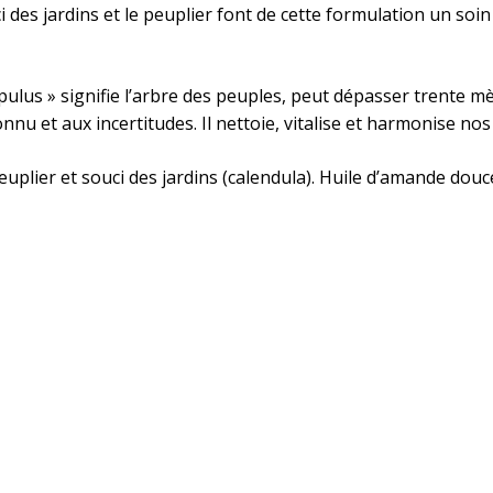
uci des jardins et le peuplier font de cette formulation un 
opulus » signifie l’arbre des peuples, peut dépasser trente m
connu et aux incertitudes. Il nettoie, vitalise et harmonise no
lier et souci des jardins (calendula). Huile d’amande douce