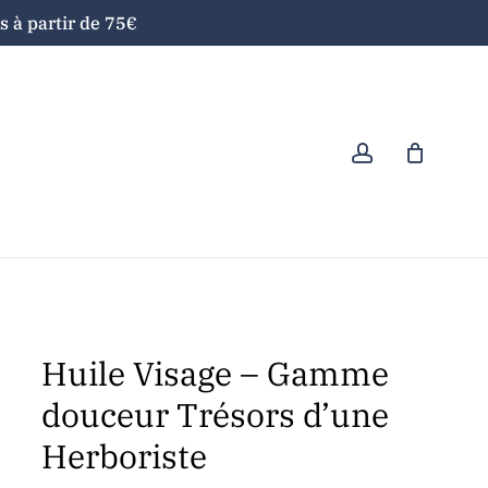
 à partir de 75€
Close
Cart
account
Huile Visage – Gamme
douceur Trésors d’une
Herboriste