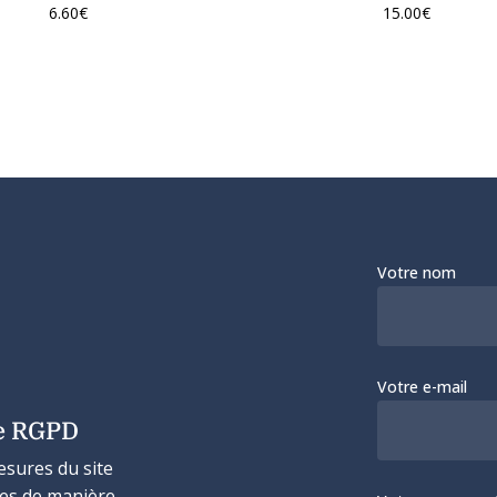
6.60
€
15.00
€
Votre nom
Votre e-mail
e RGPD
esures du site
ées de manière