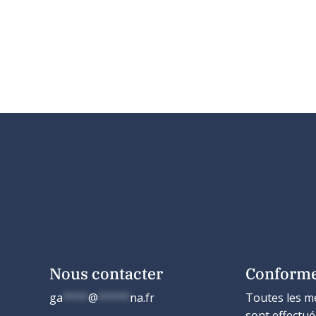
Nous contacter
Conform
ga
****
@
*****
na.fr
Toutes les m
sont effectu