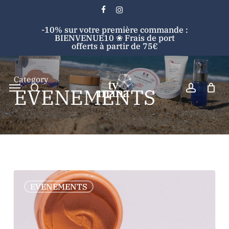
Skip
facebook
instagram
to
Cart
Close
-10% sur votre première commande :
main
Cart
BIENVENUE10 ❀ Frais de port
content
offerts à partir de 75€
search
account
Category
Menu
EVENEMENTS
Search
TY
0
EVENEMENTS
MANA
:
Maquillage
naturel