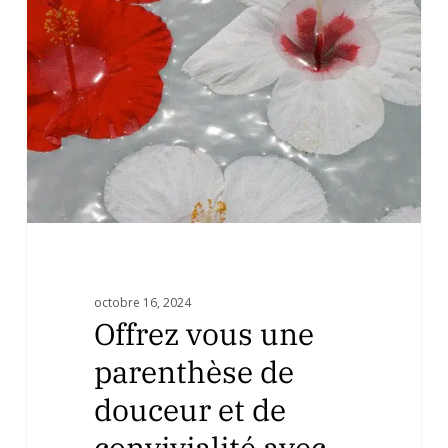
une
parenthèse
de
douceur
et
de
convivialité
avec
vos
proches
lors
d’ateliers
octobre 16, 2024
beauté
Offrez vous une
!
parenthèse de
douceur et de
convivialité avec