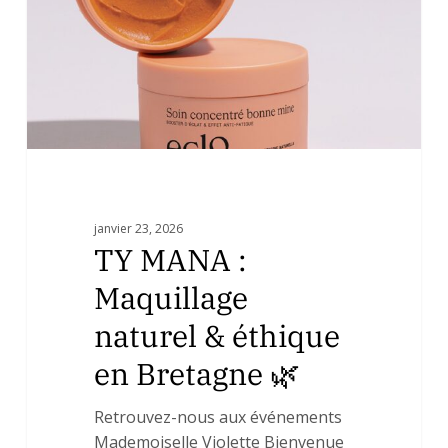
&
éthique
en
Bretagne
🌿
janvier 23, 2026
TY MANA :
Maquillage
naturel & éthique
en Bretagne 🌿
Retrouvez-nous aux événements
Mademoiselle Violette Bienvenue