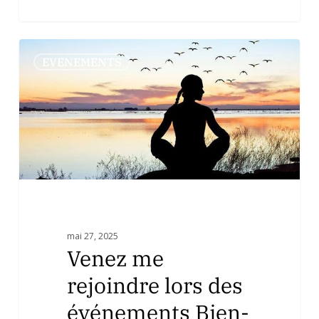
Venez
0
EVENEMENTS
me
rejoindre
lors
des
événements
Bien-
être
du
mois
du
mai 27, 2025
juin
Venez me
2025
!
rejoindre lors des
événements Bien-