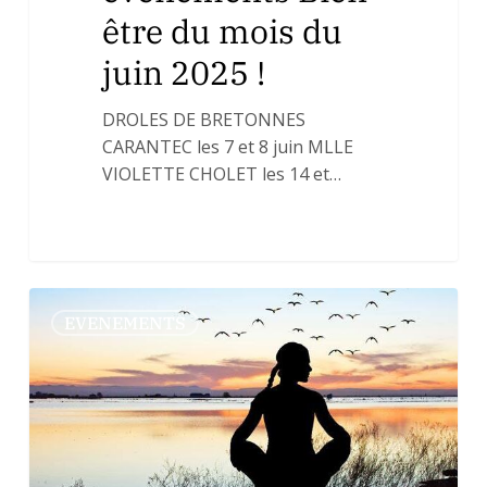
être du mois du
juin 2025 !
DROLES DE BRETONNES
CARANTEC les 7 et 8 juin MLLE
VIOLETTE CHOLET les 14 et…
EVENEMENTS
0
EVENEMENTS
BIEN-
ETRE
1er
Trimestre
2025