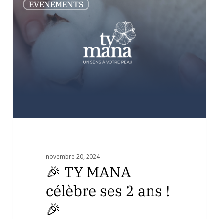
EVENEMENTS
TY
MANA
célèbre
ses
2
ans
!
🎉
novembre 20, 2024
🎉 TY MANA
célèbre ses 2 ans !
🎉