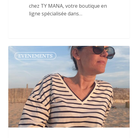
chez TY MANA, votre boutique en
ligne spécialisée dans…
🌿
0
EVENEMENTS
Ateliers
maquillages
et
événements
bien-
être
:
une
expérience
immersive
à