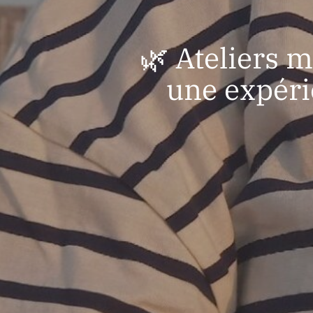
🌿 Ateliers 
une expér