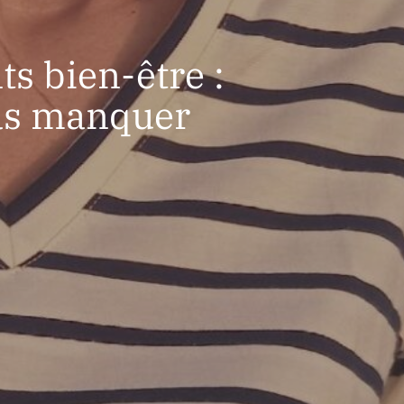
s bien-être :
as manquer