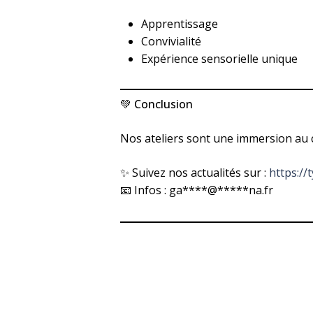
Apprentissage
Convivialité
Expérience sensorielle unique
💚 Conclusion
Nos ateliers sont une immersion au c
✨ Suivez nos actualités sur :
https://
📧 Infos :
ga
****
@
*****
na.fr