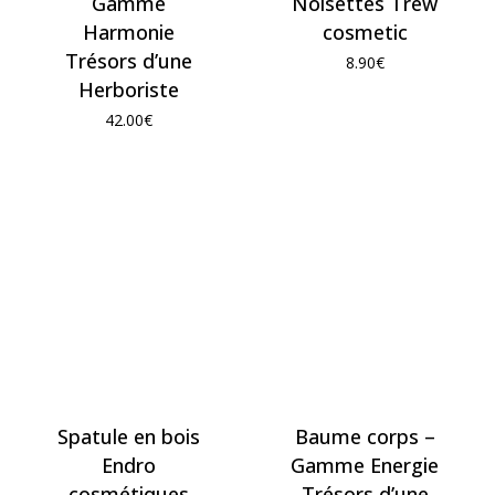
Gamme
Noisettes Trew
Harmonie
cosmetic
Trésors d’une
8.90
€
Herboriste
42.00
€
Spatule en bois
Baume corps –
Endro
Gamme Energie
cosmétiques
Trésors d’une