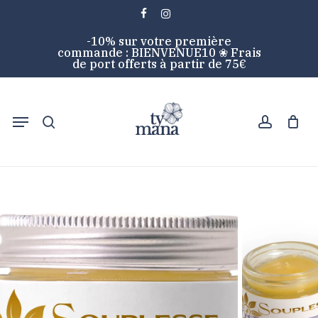
Skip
facebook
instagram
to
Cart
Close
-10% sur votre première
main
Cart
commande : BIENVENUE10 ❀ Frais
content
de port offerts à partir de 75€
search
account
Menu
Accueil
Soins corps
Baume
Baume corps –
Gamme Souplesse Trésors d’une Herboriste