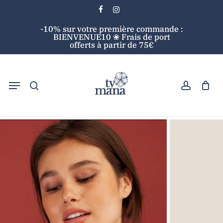
Skip
facebook
instagram
to
Cart
Close
-10% sur votre première commande :
main
Cart
BIENVENUE10 ❀ Frais de port
content
offerts à partir de 75€
search
account
Menu
Accueil
Soins visage
Maquillage
Blush
Bronze Golden Hour Eclo