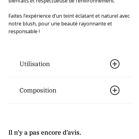
bienfaits et respectueuse de l’environnement.
Faites l’expérience d’un teint éclatant et naturel avec
notre blush, pour une beauté rayonnante et
responsable !
Utilisation
Chauffez. Prélevez. Tapotez. Admirez.
Composition
Caprylic/Capric Triglyceride, Behenyl
Alcohol, Ricinus Communis Seed Oil*,
Helianthus Annuus Seed Wax**, CI 77891,
Copernicia Cerifera Cera*,
Il n’y a pas encore d’avis.
Trihydroxystearin, Theobroma Cacao Seed