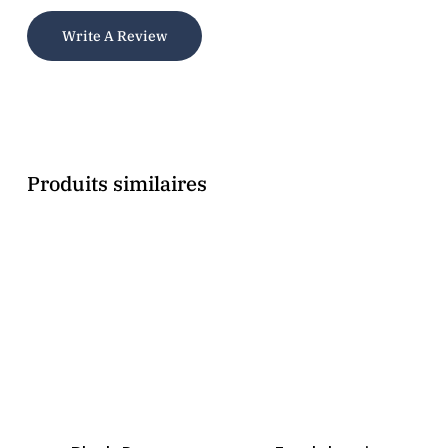
Butter*, CI 77492, Polyhydroxystearic Acid,
Write A Review
Mica, Secale Cereale Seed Extract,
Helianthus Annuus Seed Oil, Tocopherol,
Maltodextrin, Parfum, Aqua, CI 77491, CI
77499.
*Ingrédients issus de l’Agriculture
Produits similaires
Biologique.
**Transformés à partir d’ingrédients
Biologiques.
Pas de parfum synthétique
Pas de matières premières à l’état nano
Pas de sulfates
Pas de talc
Pas de phtalates