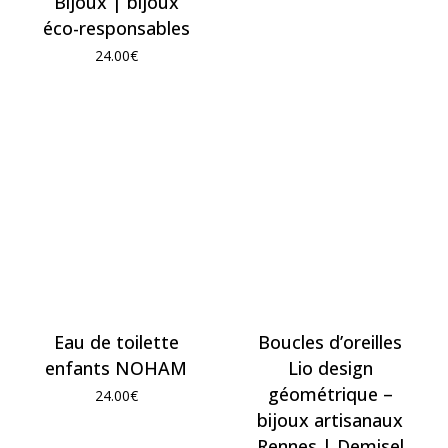
Bijoux | bijoux
éco-responsables
24.00
€
Eau de toilette
Boucles d’oreilles
enfants NOHAM
Lio design
géométrique –
24.00
€
bijoux artisanaux
Rennes | Demisel