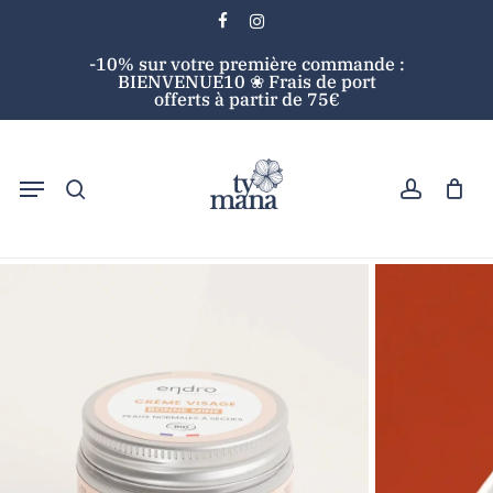
Skip
facebook
instagram
to
Cart
Close
-10% sur votre première commande :
main
Cart
BIENVENUE10 ❀ Frais de port
content
offerts à partir de 75€
search
account
Menu
Accueil
Soins visage
Crème
Crème Visage
Bonne Mine – Endro Cosmétiques