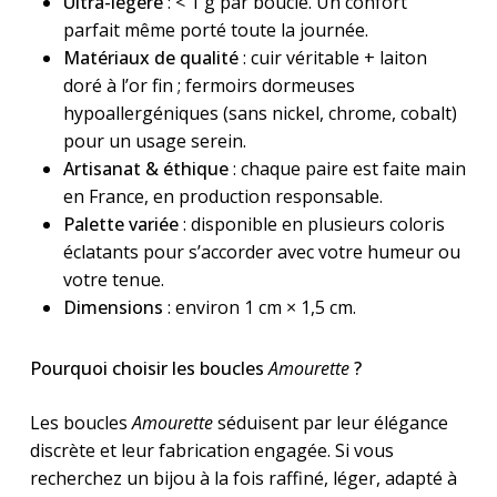
Ultra-légère
: < 1 g par boucle. Un confort
parfait même porté toute la journée.
Matériaux de qualité
: cuir véritable + laiton
doré à l’or fin ; fermoirs dormeuses
hypoallergéniques (sans nickel, chrome, cobalt)
pour un usage serein.
Artisanat & éthique
: chaque paire est faite main
en France, en production responsable.
Palette variée
: disponible en plusieurs coloris
éclatants pour s’accorder avec votre humeur ou
votre tenue.
Dimensions
: environ 1 cm × 1,5 cm.
Pourquoi choisir les boucles
Amourette
?
Les boucles
Amourette
séduisent par leur élégance
discrète et leur fabrication engagée. Si vous
recherchez un bijou à la fois raffiné, léger, adapté à