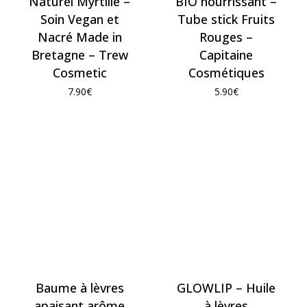
Naturel Myrtille –
BIO nourrissant –
Soin Vegan et
Tube stick Fruits
Nacré Made in
Rouges –
Bretagne – Trew
Capitaine
Cosmetic
Cosmétiques
7.90
€
5.90
€
Baume à lèvres
GLOWLIP – Huile
apaisant arôme
à lèvres