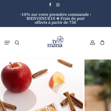
Skip
facebook
instagram
to
Cart
Close
-10% sur votre première commande :
main
Cart
BIENVENUE10 ❀ Frais de port
content
offerts à partir de 75€
search
account
Menu
Accueil
Soins visage
Baume
Baume à
lèvres Pomme Cannelle Trew Cosmetic