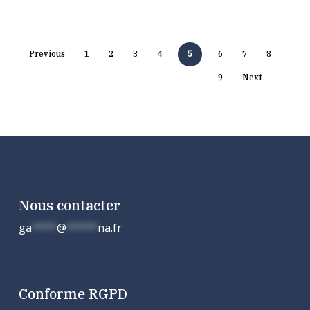
Previous
1
2
3
4
5
6
7
8
9
Next
Nous contacter
ga
****
@
*****
na.fr
Conforme RGPD