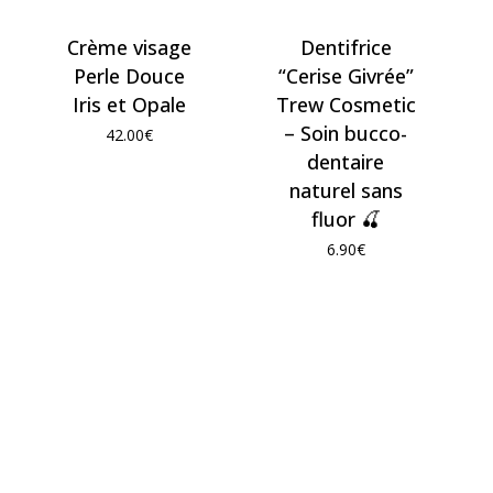
Crème visage
Dentifrice
Perle Douce
“Cerise Givrée”
Iris et Opale
Trew Cosmetic
– Soin bucco-
42.00
€
dentaire
naturel sans
fluor 🍒
6.90
€