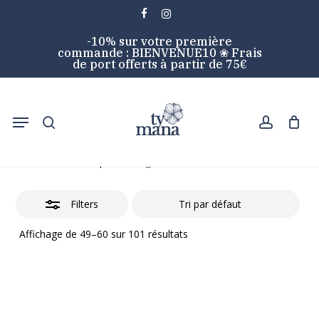
Skip
facebook
instagram
to
Close
Cart
Close
-10% sur votre première
main
Cart
Filters
commande : BIENVENUE10 ❀ Frais
content
de port offerts à partir de 75€
search
account
Menu
Boutique
Accueil
Boutique
Page 5
Filters
Affichage de 49–60 sur 101 résultats